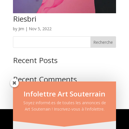
Riesbri
by
Jim
|
Nov 5, 2022
Recherche
Recent Posts
Recent Comments
Aucun commentaire à afficher.
Infolettre Art Souterrain
Soyez informé.es de toutes les annonces de
Art Souterrain ! Inscrivez-vous à l'infolettre.